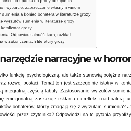
lności: od upadku do próby odkupienia
e i wyparcie: zaprzeczanie własnym winom
 sumienia a koniec bohatera w literaturze grozy
e wyrzutów sumienia w literaturze grozy
katalizator grozy
enia: Odpowiedzialność, kara, rozkład
a w zakończeniach literatury grozy
narzędzie narracyjne w horro
tylko funkcję psychologiczną, ale także stanowią potężne nar
raz rozwój postaci. Temat ten jest szczególnie istotny w kont
 są integralną częścią fabuły. Zastosowanie wyrzutów sumieni
 emocjonalną, zaskakuje i skłania do refleksji nad naturą lu
iktów bohaterów, którzy zmagają się z wyrzutami sumienia? J
wieści przez czytelnika? Odpowiedzi na te pytania przybli