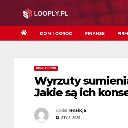
Skip
to
content
DOM I OGRÓD
FINANSE
FIR
DOM I OGRÓD
Wyrzuty sumienia 
Jakie są ich kon
dodał
redakcja
STY 8, 2025