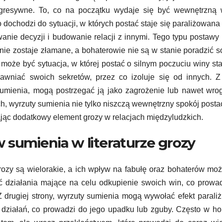
agresywne. To, co na początku wydaje się być wewnętrzną 
o dochodzi do sytuacji, w których postać staje się paraliżowana
wanie decyzji i budowanie relacji z innymi. Tego typu postaw
nie zostaje złamane, a bohaterowie nie są w stanie poradzić s
że być sytuacja, w której postać o silnym poczuciu winy sta
awniać swoich sekretów, przez co izoluje się od innych. Z
 sumienia, mogą postrzegać ją jako zagrożenie lub nawet wro
ch, wyrzuty sumienia nie tylko niszczą wewnętrzny spokój postac
jąc dodatkowy element grozy w relacjach międzyludzkich.
sumienia w literaturze grozy
rozy są wielorakie, a ich wpływ na fabułę oraz bohaterów mo
jąć działania mające na celu odkupienie swoich win, co prowa
 drugiej strony, wyrzuty sumienia mogą wywołać efekt paraliż
 działań, co prowadzi do jego upadku lub zguby. Często w ho