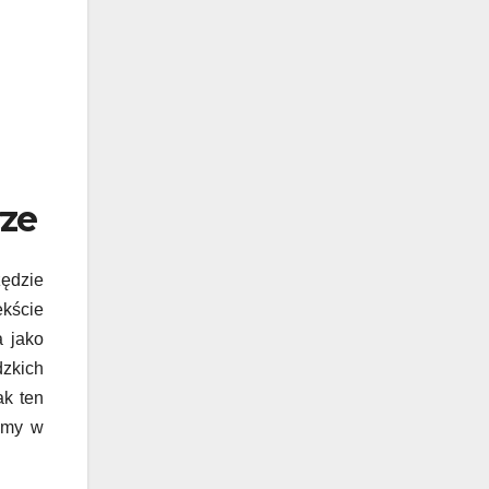
rze
zędzie
ekście
a jako
dzkich
ak ten
żymy w