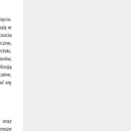
ięcia.
mują w
czucia
iczne,
hiki,
 snów,
izują
calne,
ać się
i oraz
e może