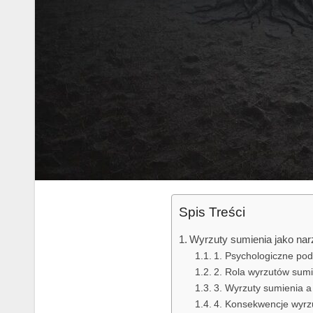
Spis Treści
Wyrzuty sumienia jako nar
1. Psychologiczne pod
2. Rola wyrzutów sum
3. Wyrzuty sumienia a
4. Konsekwencje wyrzu