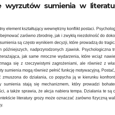
e wyrzutów sumienia w literatu
otny element kształtujący wewnętrzny konflikt postaci. Psycholo
obejmować zarówno zbrodnię, jak i zwykłą niezdolność do dok
sumienia są często wynikiem decyzji, które prowadzą do tragi
em późniejszych, nadprzyrodzonych zjawisk. Psychologiczna 
zerażająca, jak same mroczne wydarzenia, które wciąż nawi
 zmaga się z rzeczywistymi zagrożeniami, ale również z wł
ty sumienia mogą również pełnić funkcję motywacyjną. Postać,
ć zmuszona do działania, co popycha ją w kierunku konfront
 sumienia stają się mechanizmem, który prowadzi bohate
i, a także sprawia, że akcja nabiera tempa. Działania te są 
ntekście literatury grozy może oznaczać zarówno fizyczną wa
y.