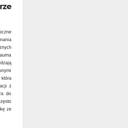
rze
giczne
onania
cznych
trauma
edzają
asnymi
 która
acji z
ra do
często
lkę ze