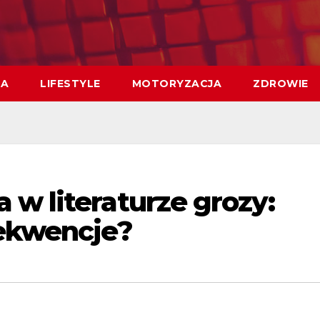
MA
LIFESTYLE
MOTORYZACJA
ZDROWIE
w literaturze grozy:
sekwencje?