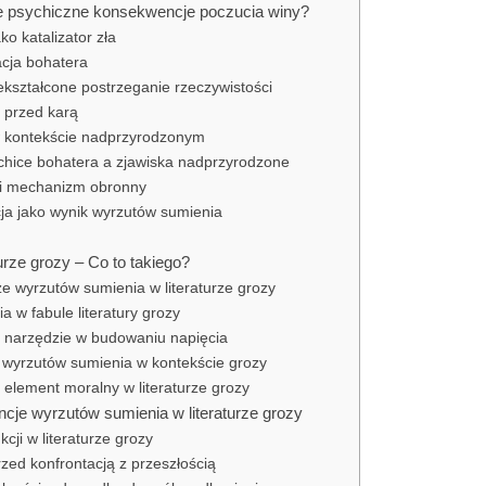
uje psychiczne konsekwencje poczucia winy?
ko katalizator zła
cja bohatera
iekształcone postrzeganie rzeczywistości
a przed karą
w kontekście nadprzyrodzonym
chice bohatera a zjawiska nadprzyrodzone
 i mechanizm obronny
cja jako wynik wyrzutów sumienia
urze grozy – Co to takiego?
e wyrzutów sumienia w literaturze grozy
 w fabule literatury grozy
o narzędzie w budowaniu napięcia
 wyrzutów sumienia w kontekście grozy
 element moralny w literaturze grozy
je wyrzutów sumienia w literaturze grozy
cji w literaturze grozy
przed konfrontacją z przeszłością