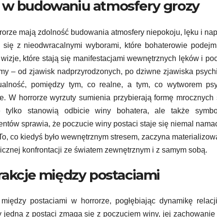
a w budowaniu atmosfery grozy
rorze mają zdolność budowania atmosfery niepokoju, lęku i nap
ą się z nieodwracalnymi wyborami, które bohaterowie podej
wizje, które stają się manifestacjami wewnętrznych lęków i po
rmy – od zjawisk nadprzyrodzonych, po dziwne zjawiska psych
ualność, pomiędzy tym, co realne, a tym, co wytworem psyc
ze. W horrorze wyrzuty sumienia przybierają formę mrocznych
ie tylko stanowią odbicie winy bohatera, ale także symbol
ntów sprawia, że poczucie winy postaci staje się niemal nama
o, co kiedyś było wewnętrznym stresem, zaczyna materializow
icznej konfrontacji ze światem zewnętrznym i z samym sobą.
rakcje między postaciami
między postaciami w horrorze, pogłębiając dynamikę relacj
y jedna z postaci zmaga się z poczuciem winy, jej zachowani