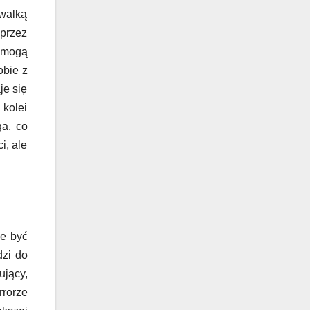
walką
 przez
y mogą
obie z
je się
 kolei
ga, co
i, ale
że być
dzi do
ujący,
rrorze