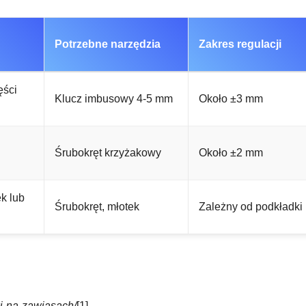
Potrzebne narzędzia
Zakres regulacji
ęści
Klucz imbusowy 4-5 mm
Około ±3 mm
Śrubokręt krzyżakowy
Około ±2 mm
k lub
Śrubokręt, młotek
Zależny od podkładki
wi-na-zawiasach/
[1]