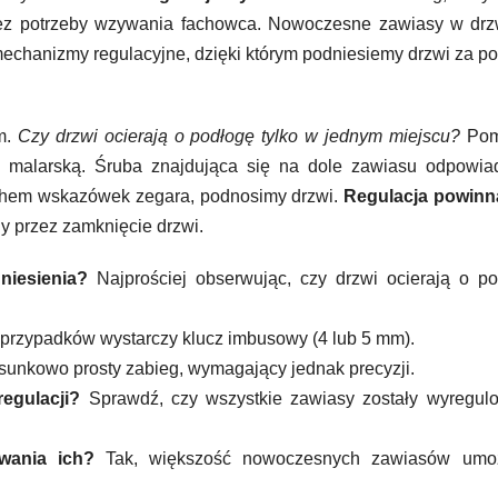
ez potrzeby wzywania fachowca. Nowoczesne zawiasy w drz
chanizmy regulacyjne, dzięki którym podniesiemy drzwi za 
em.
Czy drzwi ocierają o podłogę tylko w jednym miejscu?
Pom
ą malarską. Śruba znajdująca się na dole zawiasu odpowia
uchem wskazówek zegara, podnosimy drzwi.
Regulacja powinn
ny przez zamknięcie drzwi.
niesienia?
Najprościej obserwując, czy drzwi ocierają o p
przypadków wystarczy klucz imbusowy (4 lub 5 mm).
sunkowo prosty zabieg, wymagający jednak precyzji.
regulacji?
Sprawdź, czy wszystkie zawiasy zostały wyregul
wania ich?
Tak, większość nowoczesnych zawiasów umoż