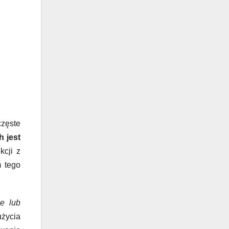
zęste
 jest
kcji z
m tego
ie lub
życia