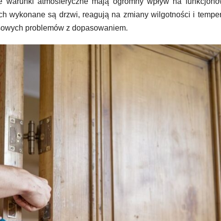
e warunki atmosferyczne mają ogromny wpływ na funkcjono
ych wykonane są drzwi, reagują na zmiany wilgotności i temper
kresowych problemów z dopasowaniem.