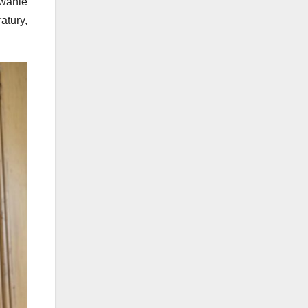
wanie
atury,