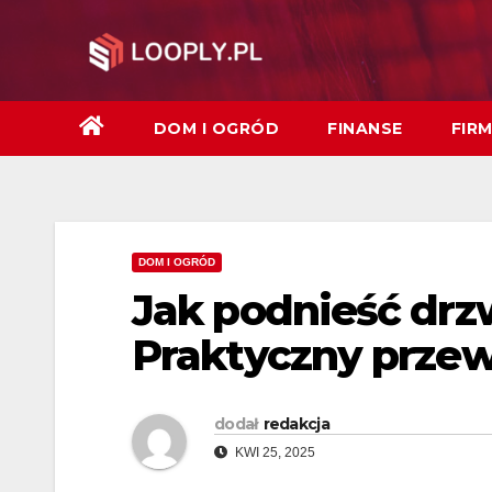
Skip
to
content
DOM I OGRÓD
FINANSE
FIR
DOM I OGRÓD
Jak podnieść drz
Praktyczny przew
dodał
redakcja
KWI 25, 2025