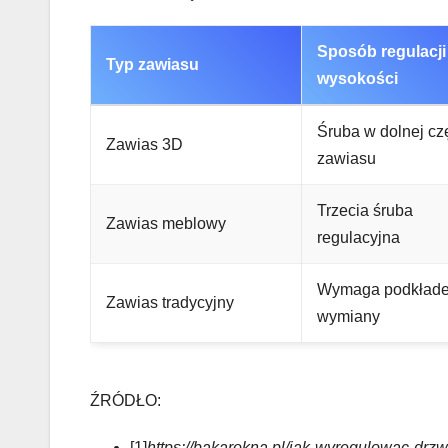
Sposób regulacji
Typ zawiasu
wysokości
Śruba w dolnej cz
Zawias 3D
zawiasu
Trzecia śruba
Zawias meblowy
regulacyjna
Wymaga podkłade
Zawias tradycyjny
wymiany
ŹRÓDŁO:
[1]
https://bakarokna.pl/jak-wyregulowac-drz