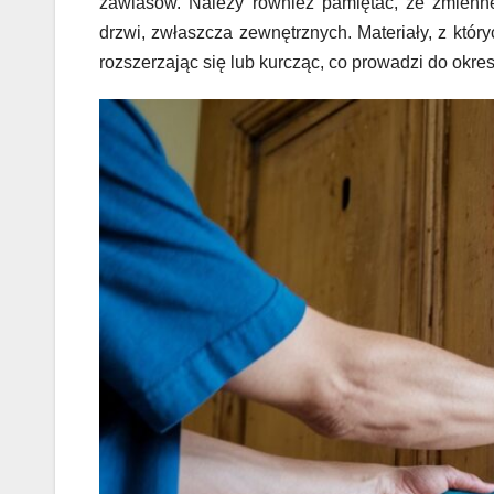
zawiasów. Należy również pamiętać, że zmienn
drzwi, zwłaszcza zewnętrznych. Materiały, z któr
rozszerzając się lub kurcząc, co prowadzi do o