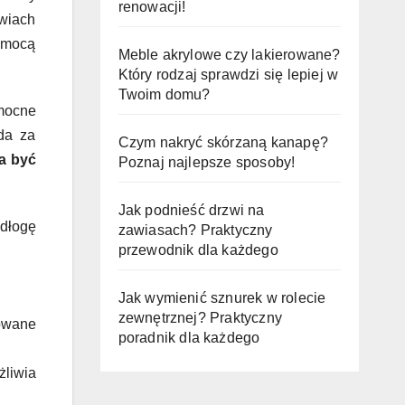
renowacji!
wiach
pomocą
Meble akrylowe czy lakierowane?
Który rodzaj sprawdzi się lepiej w
Twoim domu?
ocne
da za
Czym nakryć skórzaną kanapę?
a być
Poznaj najlepsze sposoby!
Jak podnieść drzwi na
odłogę
zawiasach? Praktyczny
przewodnik dla każdego
Jak wymienić sznurek w rolecie
zewnętrznej? Praktyczny
owane
poradnik dla każdego
liwia