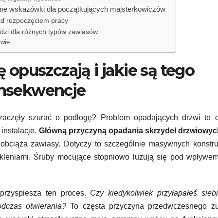
zne wskazówki dla początkujących majsterkowiczów
ed rozpoczęciem pracy
dzi dla różnych typów zawiasów
twie
 opuszczają i jakie są tego
nsekwencje
 zaczęły szurać o podłogę? Problem opadających drzwi to c
 instalacje.
Główną przyczyną opadania skrzydeł drzwiowych
 obciąża zawiasy. Dotyczy to szczególnie masywnych konstru
zkleniami. Śruby mocujące stopniowo luzują się pod wpływe
przyspiesza ten proces.
Czy kiedykolwiek przyłapałeś sieb
dczas otwierania?
To częsta przyczyna przedwczesnego zu