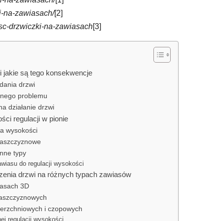
i-na-zawiasach/
[2]
esc-drzwiczki-na-zawiasach
[3]
i jakie są tego konsekwencje
dania drzwi
onego problemu
 działanie drzwi
ci regulacji w pionie
la wysokości
łaszczyznowe
nne typy
wiasu do regulacji wysokości
szenia drzwi na różnych typach zawiasów
iasach 3D
łaszczyznowych
ierzchniowych i czopowych
j regulacji wysokości