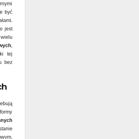
rnymi
że być
ałami.
o jest
wielu
owych
,
i tej
u bez
ch
zebują
tformy
mnych
stanie
dowym.