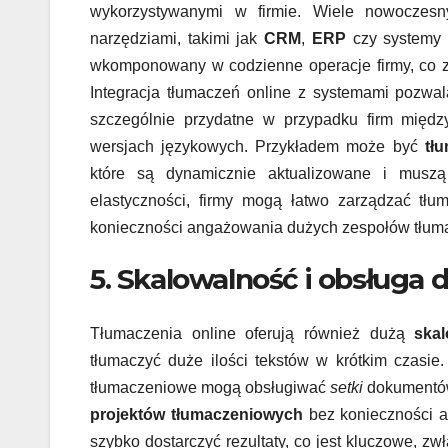
wykorzystywanymi w firmie. Wiele nowoczesny
narzędziami, takimi jak
CRM
,
ERP
czy systemy 
wkomponowany w codzienne operacje firmy, co z
Integracja tłumaczeń online z systemami pozwal
szczególnie przydatne w przypadku firm międz
wersjach językowych. Przykładem może być
tł
które są dynamicznie aktualizowane i musz
elastyczności, firmy mogą łatwo zarządzać tłu
konieczności angażowania dużych zespołów tłum
5. Skalowalność i obsługa
Tłumaczenia online oferują również dużą
ska
tłumaczyć duże ilości tekstów w krótkim czasie.
tłumaczeniowe mogą obsługiwać
setki
dokumentów
projektów tłumaczeniowych
bez konieczności an
szybko dostarczyć rezultaty, co jest kluczowe,