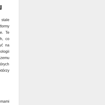
I
 stale
formy
e. Te
h, co
zyć na
logii
czemu
tórych
którzy
emami