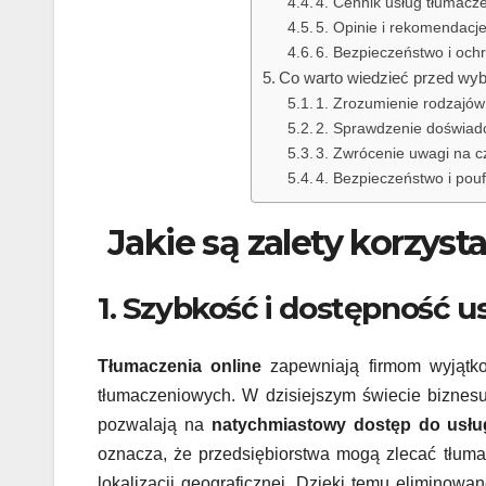
4. Cennik usług tłumacz
5. Opinie i rekomendacj
6. Bezpieczeństwo i och
Co warto wiedzieć przed wyb
1. Zrozumienie rodzajów
2. Sprawdzenie doświadc
3. Zwrócenie uwagi na cza
4. Bezpieczeństwo i pou
Jakie są zalety korzyst
1. Szybkość i dostępność 
Tłumaczenia online
zapewniają firmom wyjąt
tłumaczeniowych. W dzisiejszym świecie biznesu 
pozwalają na
natychmiastowy dostęp do usłu
oznacza, że przedsiębiorstwa mogą zlecać tłum
lokalizacji geograficznej. Dzięki temu elimino