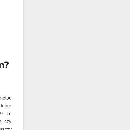
rm?
metod
 które
/7, co
ej czy
umaczy