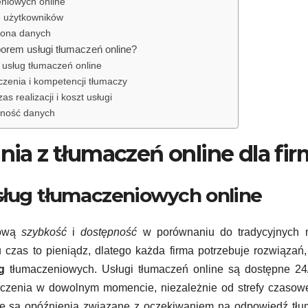
eniowych online
e użytkowników
rona danych
orem usługi tłumaczeń online?
 usług tłumaczeń online
zenia i kompetencji tłumaczy
s realizacji i koszt usługi
fność danych
ania z tłumaczeń online dla fi
usług tłumaczeniowych online
kową
szybkość
i
dostępność
w porównaniu do tradycyjnych 
czas to pieniądz, dlatego każda firma potrzebuje rozwiązań,
g
tłumaczeniowych. Usługi tłumaczeń online są dostępne 24
aczenia w dowolnym momencie, niezależnie od strefy czasow
wane są opóźnienia związane z oczekiwaniem na odpowiedź tł