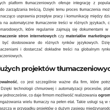
ch platform tłumaczeniowych oferuje integrację z popula
do zarządzania treścią. Dzięki temu proces tłumaczenia mo
nacząco usprawnia przepływ pracy i komunikację między dzi
a na automatyczne tłumaczenie treści w różnych językach, c
ynarodowych, które regularnie zajmują się dokumentami w 
umaczenie stron internetowych
czy
materiałów marketing
ą być dostosowane do różnych rynków językowych. Dzięk
maczeniami i dostarczać dokładne treści na globalnym rynk
aczeniowych.
 dużych projektów tłumaczeniowy
lowalność
, co jest szczególnie ważne dla firm, które potr
 Dzięki technologii chmurowej i automatyzacji procesów, pla
 jednocześnie, co daje firmom możliwość realizowania
ogro
gażowania wielu tłumaczy na pełen etat. Takie usługi są w 
 zwłaszcza w przypadku projektów o dużym zasięgu międzynaro