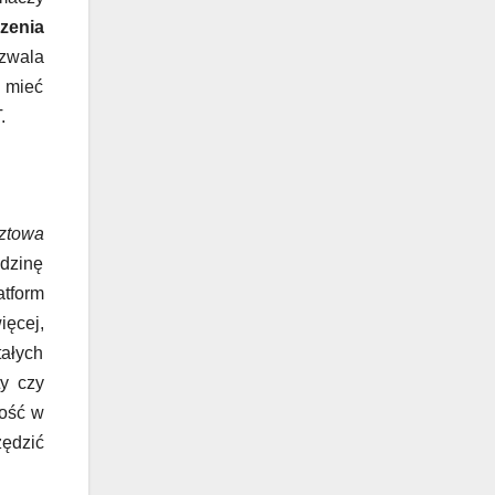
zenia
ozwala
e mieć
.
ztowa
odzinę
atform
ięcej,
tałych
y czy
ność w
zędzić