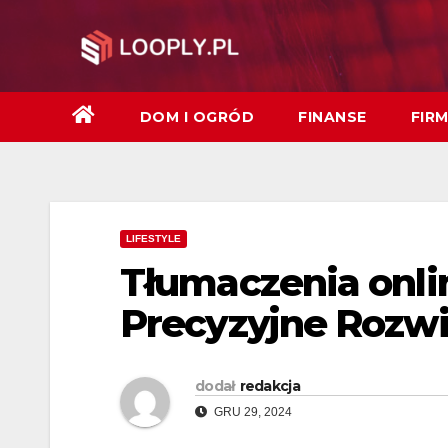
Skip
to
content
DOM I OGRÓD
FINANSE
FIR
LIFESTYLE
Tłumaczenia onli
Precyzyjne Rozwi
dodał
redakcja
GRU 29, 2024