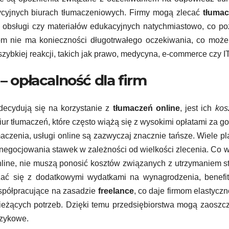
ycyjnych biurach tłumaczeniowych. Firmy mogą zlecać
tłumac
ji obsługi czy materiałów edukacyjnych natychmiastowo, co p
gom nie ma konieczności długotrwałego oczekiwania, co moż
ybkiej reakcji, takich jak prawo, medycyna, e-commerce czy IT
– opłacalność dla firm
decydują się na korzystanie z
tłumaczeń online
, jest ich
kos
iur tłumaczeń, które często wiążą się z wysokimi opłatami za g
aczenia, usługi online są zazwyczaj znacznie tańsze. Wiele pl
negocjowania stawek w zależności od wielkości zlecenia. Co w
online, nie muszą ponosić kosztów związanych z utrzymaniem s
ać się z dodatkowymi wydatkami na wynagrodzenia, benefit
współpracujące na zasadzie
freelance
, co daje firmom elastycz
eżących potrzeb. Dzięki temu przedsiębiorstwa mogą zaoszc
ęzykowe.