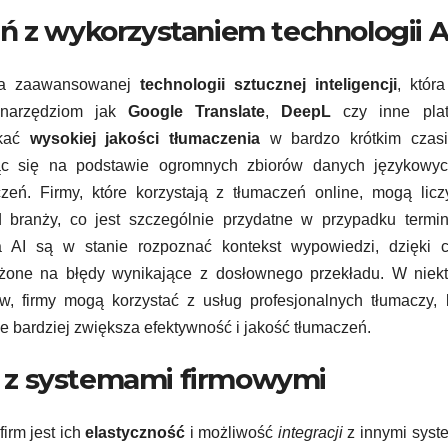
ń z wykorzystaniem technologii A
 na zaawansowanej
technologii sztucznej inteligencji
, która
m narzędziom jak
Google Translate
,
DeepL
czy inne plat
skać
wysokiej jakości tłumaczenia
w bardzo krótkim czasi
ząc się na podstawie ogromnych zbiorów danych językowyc
zeń. Firmy, które korzystają z tłumaczeń online, mogą lic
branży, co jest szczególnie przydatne w przypadku termino
a AI są w stanie rozpoznać kontekst wypowiedzi, dzięki 
rażone na błędy wynikające z dosłownego przekładu. W niek
, firmy mogą korzystać z usług profesjonalnych tłumaczy, 
ze bardziej zwiększa efektywność i jakość tłumaczeń.
ja z systemami firmowymi
firm jest ich
elastyczność
i możliwość
integracji
z innymi syst