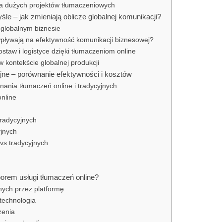
ga dużych projektów tłumaczeniowych
le – jak zmieniają oblicze globalnej komunikacji?
 globalnym biznesie
wpływają na efektywność komunikacji biznesowej?
staw i logistyce dzięki tłumaczeniom online
w kontekście globalnej produkcji
jne – porównanie efektywności i kosztów
nia tłumaczeń online i tradycyjnych
nline
radycyjnych
yjnych
vs tradycyjnych
orem usługi tłumaczeń online?
nych przez platformę
 technologia
zenia