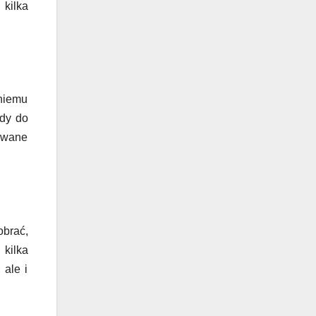
kilka
niemu
edy do
towane
obrać,
kilka
 ale i