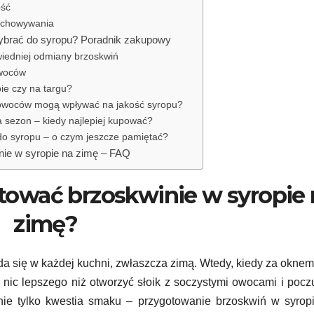
ość
echowywania
wybrać do syropu? Poradnik zakupowy
iedniej odmiany brzoskwiń
owoców
pie czy na targu?
 owoców mogą wpływać na jakość syropu?
a sezon – kiedy najlepiej kupować?
do syropu – o czym jeszcze pamiętać?
nie w syropie na zimę – FAQ
tować brzoskwinie w syropie 
zimę?
yda się w każdej kuchni, zwłaszcza zimą. Wtedy, kiedy za okne
 nic lepszego niż otworzyć słoik z soczystymi owocami i pocz
o nie tylko kwestia smaku – przygotowanie brzoskwiń w syro