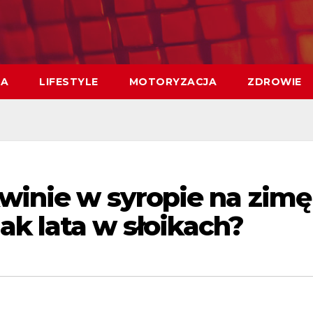
MA
LIFESTYLE
MOTORYZACJA
ZDROWIE
kwinie w syropie na zimę
ak lata w słoikach?