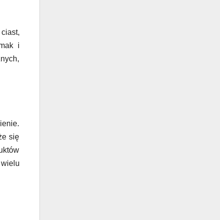
ciast,
mak i
znych,
enie.
że się
duktów
 wielu