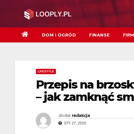
Skip
to
content
DOM I OGRÓD
FINANSE
FIR
LIFESTYLE
Przepis na brzos
– jak zamknąć sm
dodał
redakcja
STY 27, 2025