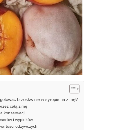
gotować brzoskwinie w syropie na zimę?
przez całą zimę
da konserwacji
eserów i wypieków
wartości odżywczych