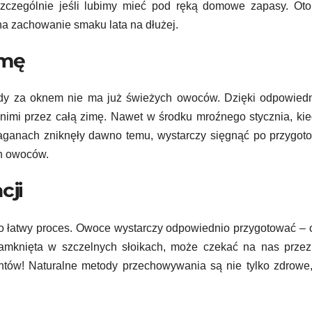
zczególnie jeśli lubimy mieć pod ręką domowe zapasy. Oto 
a zachowanie smaku lata na dłużej.
imę
 gdy za oknem nie ma już świeżych owoców. Dzięki odpowied
nimi przez całą zimę. Nawet w środku mroźnego stycznia, ki
traganach zniknęły dawno temu, wystarczy sięgnąć po przygo
ch owoców.
cji
o łatwy proces. Owoce wystarczy odpowiednio przygotować – 
amknięta w szczelnych słoikach, może czekać na nas przez 
ntów! Naturalne metody przechowywania są nie tylko zdrowe,