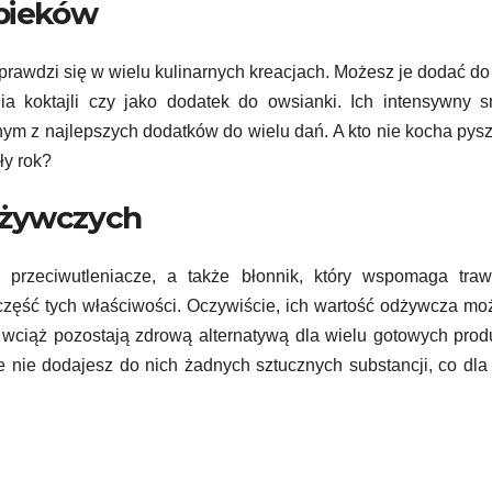
ypieków
sprawdzi się w wielu kulinarnych kreacjach. Możesz je dodać do 
a koktajli czy jako dodatek do owsianki. Ich intensywny s
dnym z najlepszych dodatków do wielu dań. A kto nie kocha pys
ły rok?
dżywczych
 przeciwutleniacze, a także błonnik, który wspomaga trawi
zęść tych właściwości. Oczywiście, ich wartość odżywcza mo
e wciąż pozostają zdrową alternatywą dla wielu gotowych pro
 nie dodajesz do nich żadnych sztucznych substancji, co dla