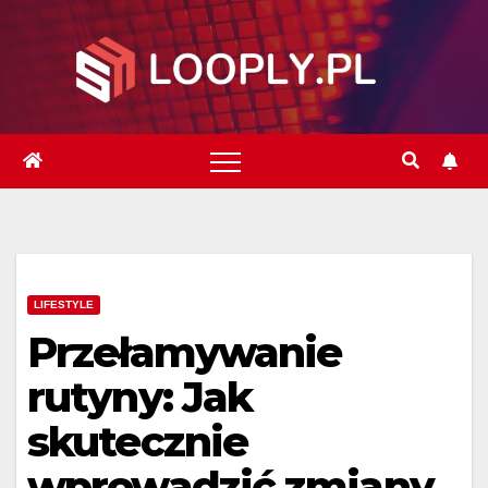
Skip
to
content
LIFESTYLE
Przełamywanie
rutyny: Jak
skutecznie
wprowadzić zmiany