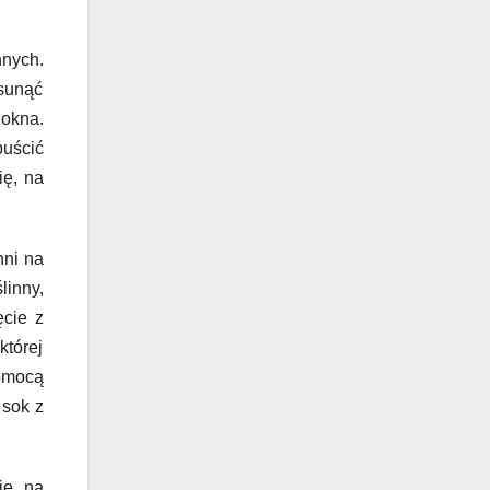
nnych.
usunąć
 okna.
puścić
ię, na
hni na
linny,
ęcie z
której
pomocą
 sok z
ię, na