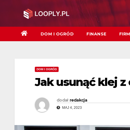
Skip
to
content
DOM I OGRÓD
FINANSE
FIR
DOM I OGRÓD
Jak usunąć klej z
dodał
redakcja
MAJ 4, 2023