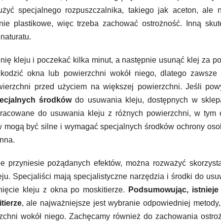
żyć specjalnego rozpuszczalnika, takiego jak aceton, ale 
ie plastikowe, więc trzeba zachować ostrożność. Inną skut
naturatu.
ię kleju i poczekać kilka minut, a następnie usunąć klej za 
zkodzić okna lub powierzchni wokół niego, dlatego zawsze 
wierzchni przed użyciem na większej powierzchni. Jeśli po
ecjalnych środków
do usuwania kleju, dostępnych w sklep
racowane do usuwania kleju z różnych powierzchni, w tym o
ów mogą być silne i wymagać specjalnych środków ochrony osob
onna.
 przyniesie pożądanych efektów, można rozważyć skorzysta
ju. Specjaliści mają specjalistyczne narzędzia i środki do us
ięcie kleju z okna po moskitierze.
Podsumowując, istnieje 
tierze
, ale najważniejsze jest wybranie odpowiedniej metody,
rzchni wokół niego. Zachęcamy również do zachowania ostro