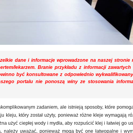
elkie dane i informacje wprowadzone na naszej stronie 
pertem/lekarzem. Branie przykładu z informacji zawartych
owinno być konsultowane z odpowiednio wykwalifikowan
szego portalu nie ponoszą winy ze stosowania informa
 skomplikowanym zadaniem, ale istnieją sposoby, które pomo
ju kleju, który został użyty, ponieważ różne kleje wymagają r
na użyć ciepłej wody i mydła, aby rozpuścić klej i łatwiej go u
a
, należy uważać, ponieważ mogą być one łatwopalne i wy