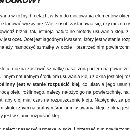
osowana w różnych celach, w tym do mocowania elementów okie
to stanowić wyzwanie. Wiele osób zastanawia się, czy można 
wiedź brzmi: tak, istnieją naturalne metody usuwania kleju z
jest ocet. Ocet jest łagodnym kwasem, który jest w stanie roz
ależy namoczyć szmatkę w occie i przetrzeć nim powierzchn
kleju, można zostawić szmatkę nasączoną octem na powierzc
j. Innym naturalnym środkiem usuwania kleju z okna jest olej roś
oślinny jest w stanie rozpuścić klej,
co ułatwia jego usuni
ocą oleju roślinnego, należy nałożyć go na powierzchnię, na 
ut, aby olej miał czas na rozpuszczenie kleju. Następnie, za 
ym skutecznym naturalnym środkiem usuwania kleju z okna jest
y jest w stanie rozpuścić klej.
, należy nasączyć szmatkę w soku i przetrzeć nim powierzchn