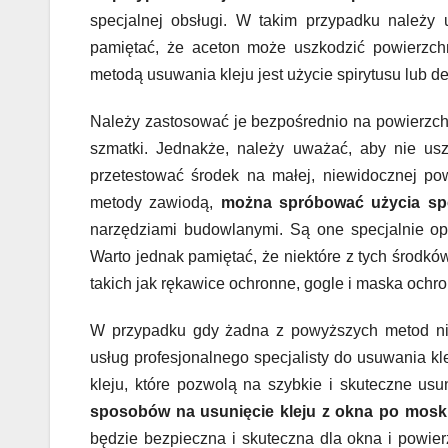
specjalnej obsługi. W takim przypadku należy u
pamiętać, że aceton może uszkodzić powierzchn
metodą usuwania kleju jest użycie spirytusu lub de
Należy zastosować je bezpośrednio na powierzchn
szmatki. Jednakże, należy uważać, aby nie us
przetestować środek na małej, niewidocznej po
metody zawiodą,
można spróbować użycia sp
narzędziami budowlanymi. Są one specjalnie op
Warto jednak pamiętać, że niektóre z tych środk
takich jak rękawice ochronne, gogle i maska ochr
W przypadku gdy żadna z powyższych metod nie
usług profesjonalnego specjalisty do usuwania kle
kleju, które pozwolą na szybkie i skuteczne usun
sposobów na usunięcie kleju z okna po moski
będzie bezpieczna i skuteczna dla okna i powie