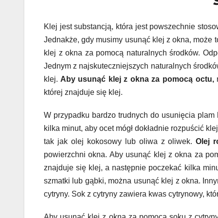
Klej jest substancją, która jest powszechnie st
Jednakże, gdy musimy usunąć klej z okna, może 
klej z okna za pomocą naturalnych środków. Odpo
Jednym z najskuteczniejszych naturalnych środków 
klej.
Aby usunąć klej z okna za pomocą octu,
n
której znajduje się klej.
W przypadku bardzo trudnych do usunięcia plam 
kilka minut, aby ocet mógł dokładnie rozpuścić kle
tak jak olej kokosowy lub oliwa z oliwek.
Olej r
powierzchni okna. Aby usunąć klej z okna za pom
znajduje się klej, a następnie poczekać kilka min
szmatki lub gąbki, można usunąć klej z okna. Inn
cytryny. Sok z cytryny zawiera kwas cytrynowy, któr
Aby usunąć klej z okna za pomocą soku z cytryny