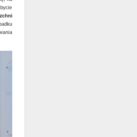
zbycie
zchni
ypadku
wania