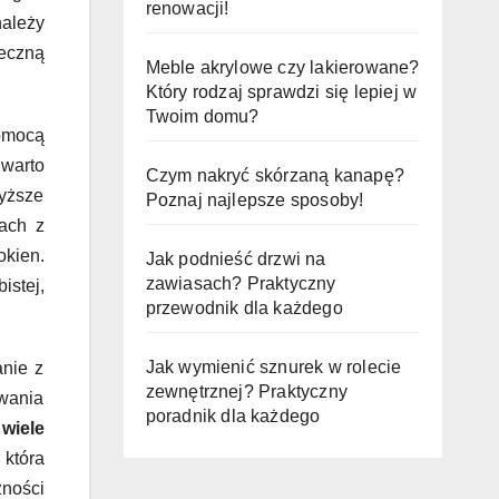
renowacji!
należy
eczną
Meble akrylowe czy lakierowane?
Który rodzaj sprawdzi się lepiej w
Twoim domu?
pomocą
warto
Czym nakryć skórzaną kanapę?
wyższe
Poznaj najlepsze sposoby!
ach z
kien.
Jak podnieść drzwi na
zawiasach? Praktyczny
istej,
przewodnik dla każdego
Jak wymienić sznurek w rolecie
nie z
zewnętrznej? Praktyczny
uwania
poradnik dla każdego
wiele
 która
żności