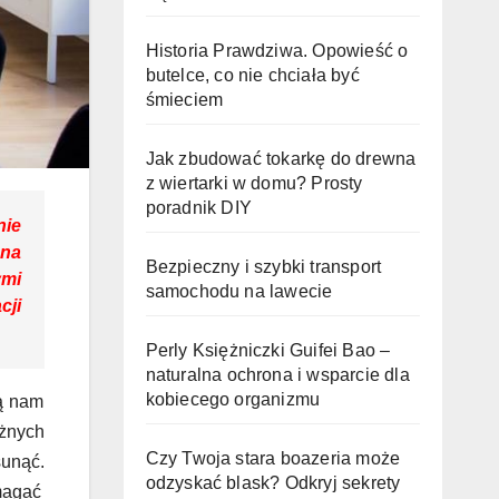
Historia Prawdziwa. Opowieść o
butelce, co nie chciała być
śmieciem
Jak zbudować tokarkę do drewna
z wiertarki w domu? Prosty
poradnik DIY
nie
 na
Bezpieczny i szybki transport
ymi
samochodu na lawecie
cji
Perly Księżniczki Guifei Bao –
naturalna ochrona i wsparcie dla
kobiecego organizmu
gą nam
óżnych
Czy Twoja stara boazeria może
sunąć.
odzyskać blask? Odkryj sekrety
magać