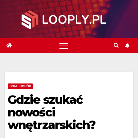
Skip
to
content
DOM I OGRÓD
Gdzie szukać
nowości
wnętrzarskich?