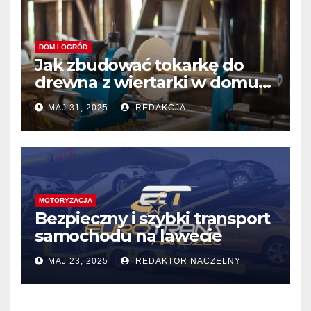
DOM I OGRÓD
Jak zbudować tokarkę do
drewna z wiertarki w domu?
Prosty poradnik DIY
MAJ 31, 2025
REDAKCJA
MOTORYZACJA
Bezpieczny i szybki transport
samochodu na lawecie
MAJ 23, 2025
REDAKTOR NACZELNY