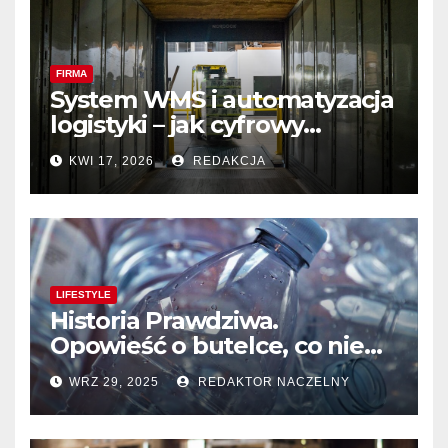
FIRMA
System WMS i automatyzacja
logistyki – jak cyfrowy
magazyn przestaje być
KWI 17, 2026
REDAKCJA
marzeniem, a staje się
standardem
LIFESTYLE
Historia Prawdziwa.
Opowieść o butelce, co nie
chciała być śmieciem
WRZ 29, 2025
REDAKTOR NACZELNY