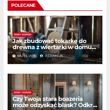
POLECANE
DOM I OGRÓD
Jak zbudować tokarkę do
drewna z wiertarki w domu?
Prosty poradnik DIY
MAJ 31, 2025
REDAKCJA
DOM I OGRÓD
Czy Twoja stara boazeria
może odzyskać blask? Odkryj