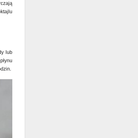
rczają
ktajlu
y lub
 płynu
dzin.