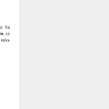
y. Są
ie
, co
 która