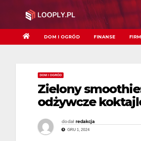
Skip
to
content
DOM I OGRÓD
FINANSE
FIR
DOM I OGRÓD
Zielony smoothie:
odżywcze koktajl
dodał
redakcja
GRU 1, 2024