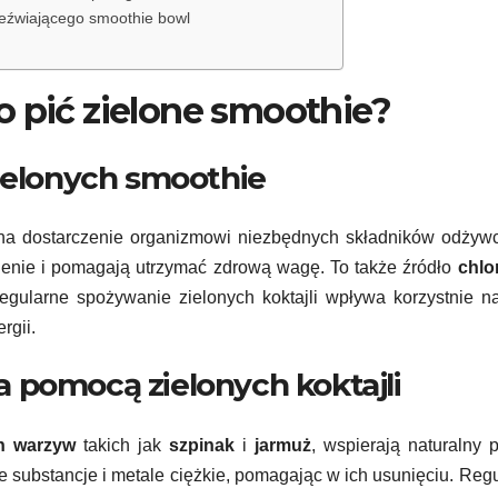
eźwiającego smoothie bowl
o pić zielone smoothie?
zielonych smoothie
na dostarczenie organizmowi niezbędnych składników odżywc
wienie i pomagają utrzymać zdrową wagę. To także źródło
chlor
gularne spożywanie zielonych koktajli wpływa korzystnie n
rgii.
 pomocą zielonych koktajli
h warzyw
takich jak
szpinak
i
jarmuż
, wspierają naturalny 
e substancje i metale ciężkie, pomagając w ich usunięciu. Reg