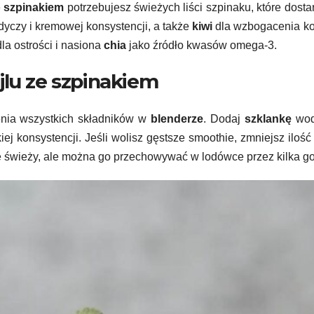
e
szpinakiem
potrzebujesz świeżych liści szpinaku, które dosta
dyczy i kremowej konsystencji, a także
kiwi
dla wzbogacenia ko
la ostrości i nasiona
chia
jako źródło kwasów omega-3.
jlu ze szpinakiem
enia wszystkich składników w
blenderze
. Dodaj
szklankę
wod
iej konsystencji. Jeśli wolisz gęstsze smoothie, zmniejsz ilość
je świeży, ale można go przechowywać w lodówce przez kilka go