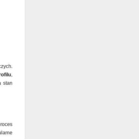
zych.
ofilu
,
a stan
proces
ularne