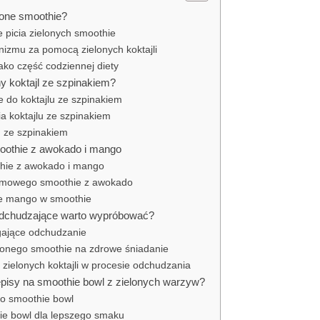
lone smoothie?
 picia zielonych smoothie
nizmu za pomocą zielonych koktajli
ako część codziennej diety
y koktajl ze szpinakiem?
e do koktajlu ze szpinakiem
a koktajlu ze szpinakiem
u ze szpinakiem
moothie z awokado i mango
thie z awokado i mango
emowego smoothie z awokado
ne mango w smoothie
 odchudzające warto wypróbować?
gające odchudzanie
lonego smoothie na zdrowe śniadanie
a zielonych koktajli w procesie odchudzania
episy na smoothie bowl z zielonych warzyw?
o smoothie bowl
ie bowl dla lepszego smaku