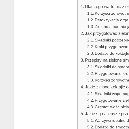
Dlaczego warto pić zie
Korzyści zdrowotne
Detoksykacja orga
Zielone smoothie j
Jak przygotować zielon
Składniki potrzebn
Kroki przygotowani
Dodatki do koktajl
Przepisy na zielone s
Składniki do smoo
Przygotowanie kr
Korzyści zdrowot
Jakie zielone koktajle
Składniki wspoma
Przygotowanie zie
Częstotliwość pici
Jakie są najlepsze prz
Warzywa idealne d
Dodatki do smooth