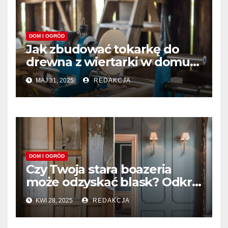
DOM I OGRÓD
Jak zbudować tokarkę do
drewna z wiertarki w domu?
Prosty poradnik DIY
MAJ 31, 2025
REDAKCJA
DOM I OGRÓD
Czy Twoja stara boazeria
może odzyskać blask? Odkryj
sekrety renowacji!
KWI 28, 2025
REDAKCJA