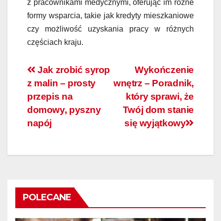
z pracownikami medycznymi, oferując im różne
formy wsparcia, takie jak kredyty mieszkaniowe
czy możliwość uzyskania pracy w różnych
częściach kraju.
Nawigacja
Jak zrobić syrop
Wykończenie
z malin – prosty
wnętrz – Poradnik,
wpisu
przepis na
który sprawi, że
domowy, pyszny
Twój dom stanie
napój
się wyjątkowy
POLECANE