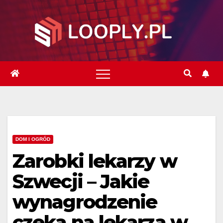
Skip
to
content
DOM I OGRÓD
Zarobki lekarzy w
Szwecji – Jakie
wynagrodzenie
czeka na lekarza w