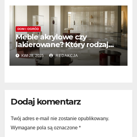
DOM I OGRÓD
Meble akrylowe czy
lakierowane? Który rodzaj
sprawdzi się lepiej w Twoim
KWI 28, 2025
REDAKCJA
domu?
Dodaj komentarz
Twój adres e-mail nie zostanie opublikowany.
Wymagane pola są oznaczone
*