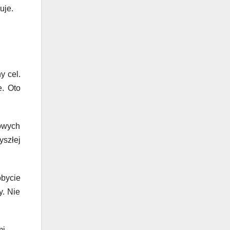
uje.
y cel.
e. Oto
żowych
szłej
obycie
y. Nie
i.