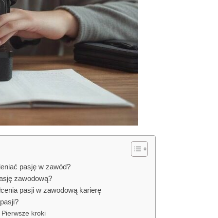
ieniać pasję w zawód?
pasję zawodową?
łcenia pasji w zawodową karierę
pasji?
 Pierwsze kroki