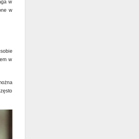
maga w
ione w
sobie
iem w
 można
często