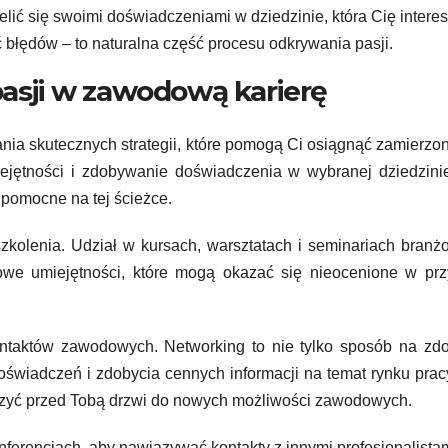
lić się swoimi doświadczeniami w dziedzinie, która Cię interes
ć błędów – to naturalna część procesu odkrywania pasji.
pasji w zawodową karierę
a skutecznych strategii, które pomogą Ci osiągnąć zamierzon
ejętności i zdobywanie doświadczenia w wybranej dziedzini
 pomocne na tej ścieżce.
zkolenia. Udział w kursach, warsztatach i seminariach bran
we umiejętności, które mogą okazać się nieocenione w przy
 kontaktów zawodowych. Networking to nie tylko sposób na zd
świadczeń i zdobycia cennych informacji na temat rynku prac
zyć przed Tobą drzwi do nowych możliwości zawodowych.
ferencjach, aby nawiązywać kontakty z innymi profesjonalistam