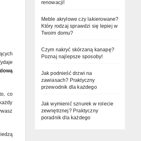
renowacji!
Meble akrylowe czy lakierowane?
Który rodzaj sprawdzi się lepiej w
Twoim domu?
Czym nakryć skórzaną kanapę?
ących
Poznaj najlepsze sposoby!
Wydaje
dową
Jak podnieść drzwi na
zawiasach? Praktyczny
przewodnik dla każdego
to, co
 każdy
Jak wymienić sznurek w rolecie
zewnętrznej? Praktyczny
bywasz
poradnik dla każdego
wiedzą