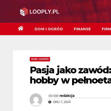
Skip
to
content
DOM I OGRÓD
FINANSE
FIR
DOM I OGRÓD
Pasja jako zawód:
hobby w pełnoet
dodał
redakcja
GRU 7, 2024