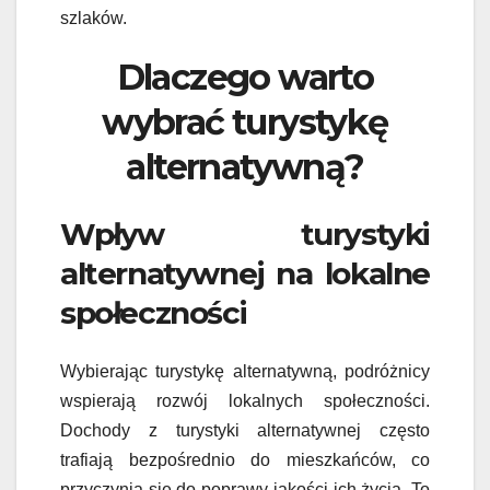
szlaków.
Dlaczego warto
wybrać turystykę
alternatywną?
Wpływ turystyki
alternatywnej na lokalne
społeczności
Wybierając turystykę alternatywną, podróżnicy
wspierają rozwój lokalnych społeczności.
Dochody z turystyki alternatywnej często
trafiają bezpośrednio do mieszkańców, co
przyczynia się do poprawy jakości ich życia. To