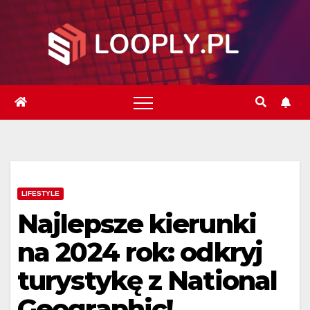
Skip
to
content
LIFESTYLE
Najlepsze kierunki
na 2024 rok: odkryj
turystykę z National
Geographic!