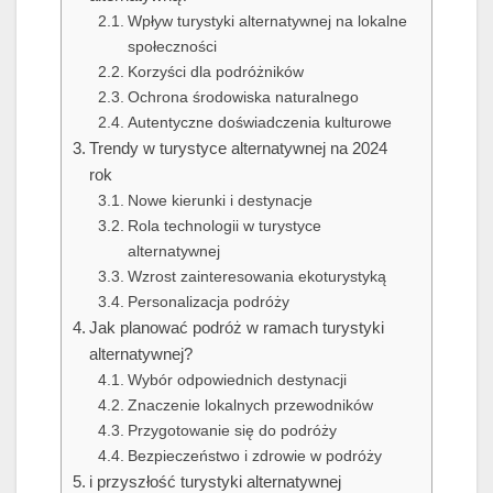
Wpływ turystyki alternatywnej na lokalne
społeczności
Korzyści dla podróżników
Ochrona środowiska naturalnego
Autentyczne doświadczenia kulturowe
Trendy w turystyce alternatywnej na 2024
rok
Nowe kierunki i destynacje
Rola technologii w turystyce
alternatywnej
Wzrost zainteresowania ekoturystyką
Personalizacja podróży
Jak planować podróż w ramach turystyki
alternatywnej?
Wybór odpowiednich destynacji
Znaczenie lokalnych przewodników
Przygotowanie się do podróży
Bezpieczeństwo i zdrowie w podróży
i przyszłość turystyki alternatywnej