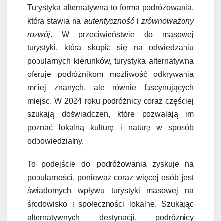
Turystyka alternatywna to forma podróżowania,
która stawia na
autentyczność
i
zrównoważony
rozwój
. W przeciwieństwie do masowej
turystyki, która skupia się na odwiedzaniu
popularnych kierunków, turystyka alternatywna
oferuje podróżnikom możliwość odkrywania
mniej znanych, ale równie fascynujących
miejsc. W 2024 roku podróżnicy coraz częściej
szukają doświadczeń, które pozwalają im
poznać lokalną kulturę i naturę w sposób
odpowiedzialny.
To podejście do podróżowania zyskuje na
popularności, ponieważ coraz więcej osób jest
świadomych wpływu turystyki masowej na
środowisko i społeczności lokalne. Szukając
alternatywnych destynacji, podróżnicy