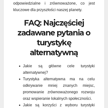
odpowiedzialne i zrównoważone, co jest
kluczowe dla przyszłości naszej planety.
FAQ: Najczęściej
zadawane pytania o
turystykę
alternatywną
Jakie są główne cele turystyki
alternatywnej?
Turystyka alternatywna ma na celu
odkrywanie mniej znanych miejsc,
promowanie zrównoważonego rozwoju
oraz wspieranie lokalnych społeczności.
Jakie są korzyści z wyboru turystyki