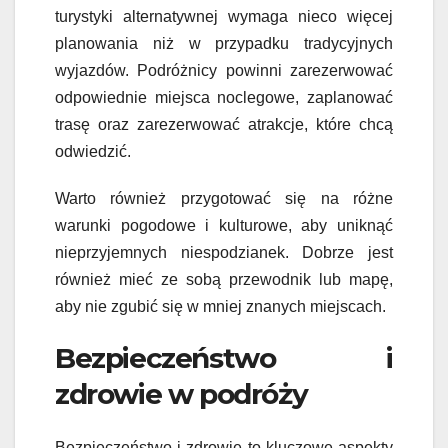
turystyki alternatywnej wymaga nieco więcej
planowania niż w przypadku tradycyjnych
wyjazdów. Podróżnicy powinni zarezerwować
odpowiednie miejsca noclegowe, zaplanować
trasę oraz zarezerwować atrakcje, które chcą
odwiedzić.
Warto również przygotować się na różne
warunki pogodowe i kulturowe, aby uniknąć
nieprzyjemnych niespodzianek. Dobrze jest
również mieć ze sobą przewodnik lub mapę,
aby nie zgubić się w mniej znanych miejscach.
Bezpieczeństwo i
zdrowie w podróży
Bezpieczeństwo i zdrowie to kluczowe aspekty