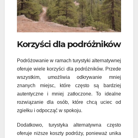
Korzyści dla podróżników
Podróżowanie w ramach turystyki alternatywnej
oferuje wiele korzyści dla podróżników. Przede
wszystkim, umożliwia odkrywanie mniej
znanych miejsc, które często są bardziej
autentyczne i mniej zatłoczone. To idealne
rozwiązanie dla osób, które chcą uciec od
zgiełku i odpocząć w spokoju.
Dodatkowo, turystyka alternatywna często
oferuje niższe koszty podróży, ponieważ unika