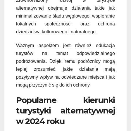
Zrównoważony rozwój w turystyce
alternatywnej obejmuje działania takie jak
minimalizowanie śladu węglowego, wspieranie
lokalnych społeczności oraz ochrona
dziedzictwa kulturowego i naturalnego.
Ważnym aspektem jest również edukacja
turystów na temat odpowiedzialnego
podróżowania. Dzięki temu podróżnicy mogą
lepiej zrozumieć, jakie działania mają
pozytywny wpływ na odwiedzane miejsca i jak
mogą przyczynić się do ich ochrony.
Popularne kierunki
turystyki alternatywnej
w 2024 roku