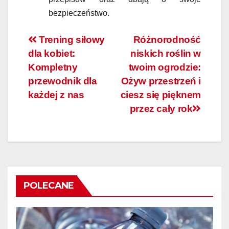
bezpieczeństwo.
Nawigacja
Trening siłowy
Różnorodność
dla kobiet:
niskich roślin w
wpisu
Kompletny
twoim ogrodzie:
przewodnik dla
Ożyw przestrzeń i
każdej z nas
ciesz się pięknem
przez cały rok
POLECANE