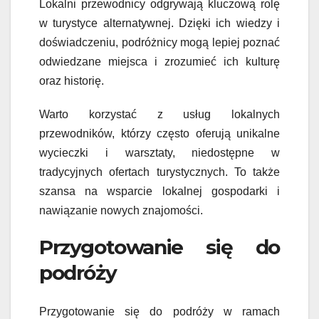
Lokalni przewodnicy odgrywają kluczową rolę
w turystyce alternatywnej. Dzięki ich wiedzy i
doświadczeniu, podróżnicy mogą lepiej poznać
odwiedzane miejsca i zrozumieć ich kulturę
oraz historię.
Warto korzystać z usług lokalnych
przewodników, którzy często oferują unikalne
wycieczki i warsztaty, niedostępne w
tradycyjnych ofertach turystycznych. To także
szansa na wsparcie lokalnej gospodarki i
nawiązanie nowych znajomości.
Przygotowanie się do
podróży
Przygotowanie się do podróży w ramach