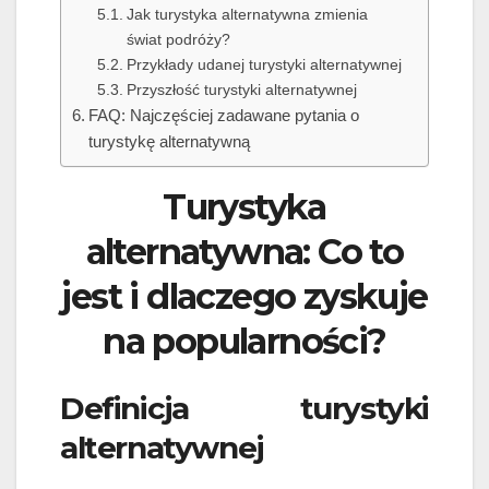
Jak turystyka alternatywna zmienia
świat podróży?
Przykłady udanej turystyki alternatywnej
Przyszłość turystyki alternatywnej
FAQ: Najczęściej zadawane pytania o
turystykę alternatywną
Turystyka
alternatywna: Co to
jest i dlaczego zyskuje
na popularności?
Definicja turystyki
alternatywnej