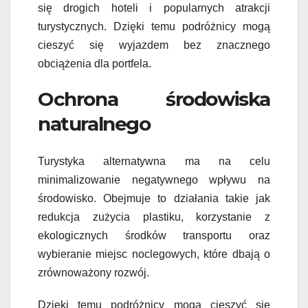
się drogich hoteli i popularnych atrakcji
turystycznych. Dzięki temu podróżnicy mogą
cieszyć się wyjazdem bez znacznego
obciążenia dla portfela.
Ochrona środowiska
naturalnego
Turystyka alternatywna ma na celu
minimalizowanie negatywnego wpływu na
środowisko. Obejmuje to działania takie jak
redukcja zużycia plastiku, korzystanie z
ekologicznych środków transportu oraz
wybieranie miejsc noclegowych, które dbają o
zrównoważony rozwój.
Dzięki temu podróżnicy mogą cieszyć się