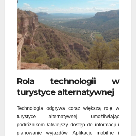
Rola technologii w
turystyce alternatywnej
Technologia odgrywa coraz większą rolę w
turystyce alternatywnej, umożliwiając
podróżnikom łatwiejszy dostęp do informacji i
planowanie wyjazdów. Aplikacje mobilne i